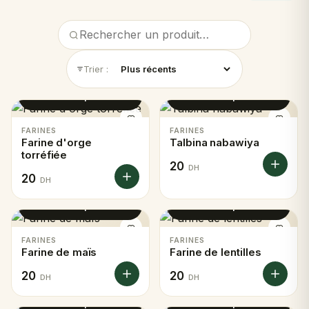
d'antan, prêt pour vos recettes d'aujourd'hui.
Trier :
Voir le produit
Voir le produit
FARINES
FARINES
Farine d'orge
Talbina nabawiya
torréfiée
20
DH
20
DH
Voir le produit
Voir le produit
FARINES
FARINES
Farine de maïs
Farine de lentilles
20
20
DH
DH
Voir le produit
Voir le produit