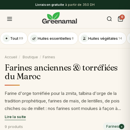
Livraison gratuite
à partir de 350 DH
0
✦
Tout
🌿
Huiles essentielles
🫒
Huiles végétales
89
8
14
Accueil
/
Boutique
/
Farines
Farines anciennes & torréfiées
du Maroc
Farine d'orge torréfiée pour la zmita, talbina d'orge de la
tradition prophétique, farines de maïs, de lentilles, de pois
chiches ou de millet : nos farines sont moulues à façon à
partir de céréales et légumineuses locales, sans additifs ni
agents de blanchiment. Le goût des pains et bouillies
9 produits
Farines
×