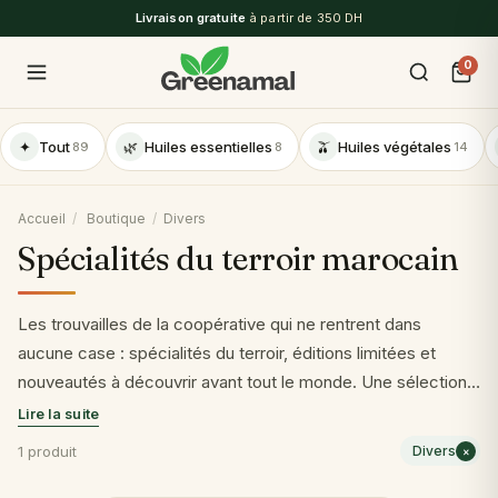
Livraison gratuite
à partir de 350 DH
0
✦
Tout
🌿
Huiles essentielles
🫒
Huiles végétales
89
8
14
Accueil
/
Boutique
/
Divers
Spécialités du terroir marocain
Les trouvailles de la coopérative qui ne rentrent dans
aucune case : spécialités du terroir, éditions limitées et
nouveautés à découvrir avant tout le monde. Une sélection
courte, renouvelée au fil des récoltes du Moyen Atlas.
1 produit
Divers
×