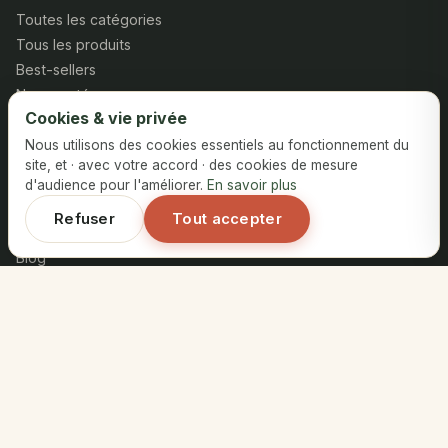
Toutes les catégories
Tous les produits
Best-sellers
Nouveautés
Cookies & vie privée
Aide
Nous utilisons des cookies essentiels au fonctionnement du
site, et · avec votre accord · des cookies de mesure
Contact
d'audience pour l'améliorer.
En savoir plus
FAQ
Refuser
Tout accepter
Notre histoire
Blog
Retours & remboursements
Contact
Coopérative Al Amal,
Azrou, Maroc
+212 627-634472