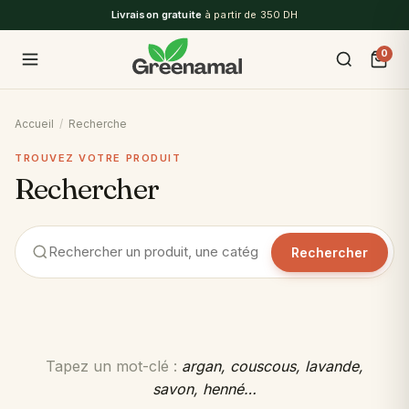
Livraison gratuite
à partir de 350 DH
0
Accueil
/
Recherche
TROUVEZ VOTRE PRODUIT
Rechercher
Rechercher
Tapez un mot-clé :
argan, couscous, lavande,
savon, henné…