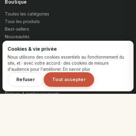
Boutique
Toutes les catégories
Tous les produits
Best-sellers
Nouveautés
Cookies & vie privée
Aide
Nous utilisons des cookies essentiels au fonctionnement du
Contact
site, et · avec votre accord · des cookies de mesure
d'audience pour l'améliorer.
En savoir plus
FAQ
Notre histoire
Refuser
Tout accepter
Blog
Retours & remboursements
Contact
Coopérative Al Amal,
Azrou, Maroc