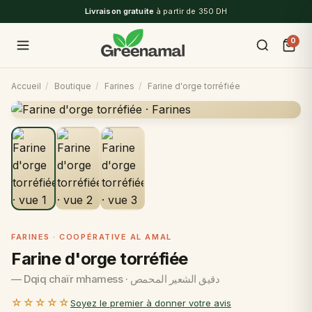
Livraison gratuite
à partir de 350 DH
0
Accueil
/
Boutique
/
Farines
/
Farine d'orge torréfiée
FARINES · COOPÉRATIVE AL AMAL
Farine d'orge torréfiée
— Dqiq chaïr mhamess · دقيق الشعير المحمص
☆☆☆☆☆
Soyez le premier à donner votre avis