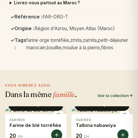
Livrez-vous partout au Maroc ?
Référence :
FAR-ORG-T
Origine :
Région d'Azrou, Moyen Atlas (Maroc)
Tags
farine orge torréfiée,zmita,zamita,petit-déjeuner
:
marocain,bouillie,moulue à la pierre,fibres
VOUS AIMEREZ AUSSI
Dans la même
famille
.
Voir la collection
Voir le produit
Voir le produit
FARINES
FARINES
Farine de blé torréfiée
Talbina nabawiya
20
20
DH
DH