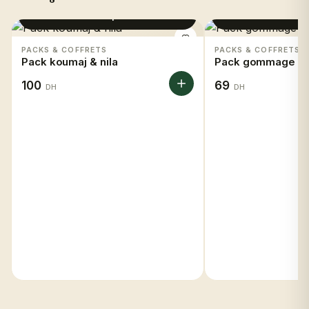
Voir le produit
Voir le 
PACKS & COFFRETS
PACKS & COFFRETS
Pack koumaj & nila
Pack gommage ca
100
69
DH
DH