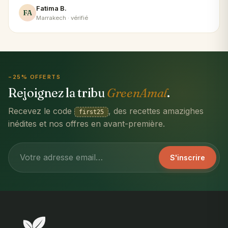
Fatima B.
FA
Marrakech · vérifié
−25% OFFERTS
Rejoignez la tribu
GreenAmal
.
Recevez le code
, des recettes amazighes
first25
inédites et nos offres en avant-première.
S'inscrire