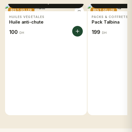
Voir le produit
Voir le 
BEST-SELLER
BEST-SELLER
HUILES VÉGÉTALES
PACKS & COFFRETS
Huile anti-chute
Pack Talbina
100
199
DH
DH