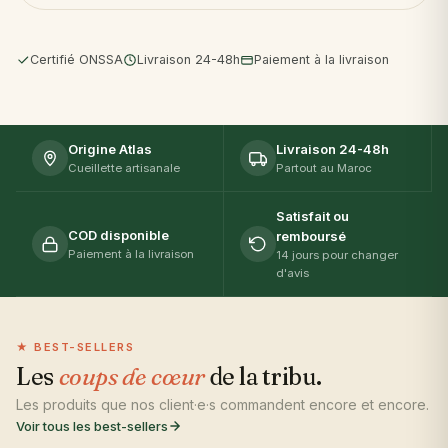
+15 ans
de savoir-faire
Certifié ONSSA
Livraison 24-48h
Paiement à la livraison
4.9
/ 5
Origine Atlas
Livraison 24-48h
+1 200 AVIS CLIENTS
Cueillette artisanale
Partout au Maroc
Satisfait ou
COD disponible
remboursé
Paiement à la livraison
14 jours pour changer
d'avis
★ BEST-SELLERS
Les
coups de cœur
de la tribu.
Les produits que nos client·e·s commandent encore et encore.
Voir tous les best-sellers