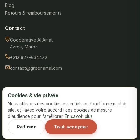
Blog
Retours & remboursements
Contact
Coopérative Al Amal,
Azrou, Maroc
+212 627-634472
contact@greenamal.com
Cookies & vie privée
CGV
Confidentialité
Cookies
Mentions légales
Retours
Nous utilisons des cookies essentiels au fonctionnement du
Préférences cookies
site, et · avec votre accord · des cookies de mesure
d'audience pour l'améliorer.
En savoir plus
© 2026 GreenAmal · Coopérative Al Amal. Tous droits réservés.
Refuser
Tout accepter
Paiement :
À la livraison