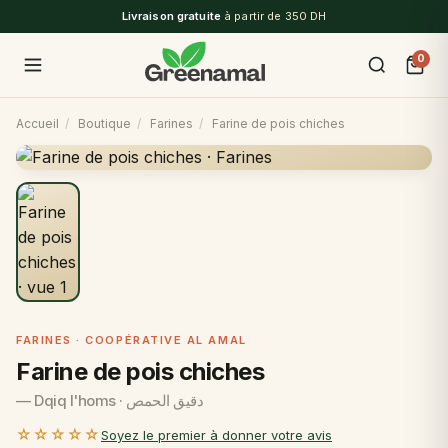
Livraison gratuite
à partir de 350 DH
0
Accueil
/
Boutique
/
Farines
/
Farine de pois chiches
FARINES · COOPÉRATIVE AL AMAL
Farine de pois chiches
— Dqiq l'homs · دقيق الحمص
☆☆☆☆☆
Soyez le premier à donner votre avis