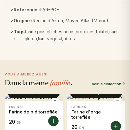
Référence :
FAR-PCH
Origine :
Région d'Azrou, Moyen Atlas (Maroc)
Tags
farine pois chiches,homs,protéines,falafel,sans
:
gluten,liant végétal,fibres
VOUS AIMEREZ AUSSI
Dans la même
famille
.
Voir la collection
Voir le produit
Voir le produit
FARINES
FARINES
Farine de blé torréfiée
Farine d'orge
torréfiée
20
DH
20
DH